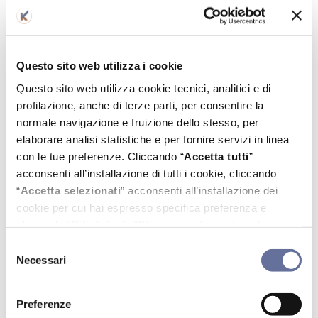
Questo sito web utilizza i cookie
Questo sito web utilizza cookie tecnici, analitici e di
profilazione, anche di terze parti, per consentire la
normale navigazione e fruizione dello stesso, per
elaborare analisi statistiche e per fornire servizi in linea
con le tue preferenze. Cliccando “
Accetta tutti
”
acconsenti all’installazione di tutti i cookie, cliccando
Olgiate Olona
“
Accetta selezionati
” acconsenti all’installazione dei
cookie per cui hai espresso specifica preferenza e
Orari per le prenotazioni
: dal lunedì
cliccando “
Rifiuta
” o la “
X
” posizionata in alto a destra
al venerdì dalle 8:30 alle 13:00 e dalle
continui la navigazione in assenza di cookie diversi da
14:00 alle 18:00
S
quelli tecnici. Puoi modificare in ogni momento le tue
Necessari
e
Orari ambulatorio
: dal lunedì al
preferenze, cliccando l’apposita icona in basso a sinistra;
l
per maggiori informazioni consulta la nostra
Cookie
venerdì dalle 8:30 alle 19:30
e
Preferenze
Policy
.
z